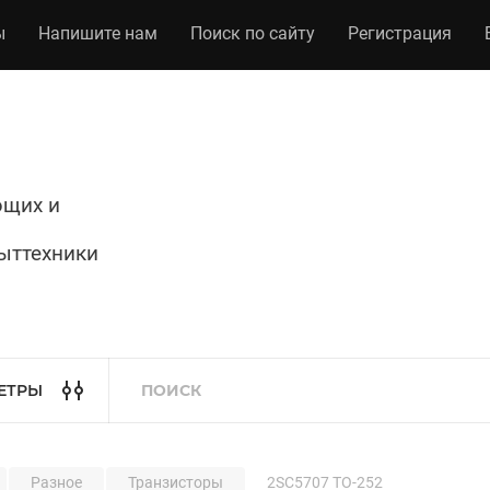
ы
Напишите нам
Поиск по сайту
Регистрация
ющих и
ыттехники
ЕТРЫ
Разное
Транзисторы
2SC5707 TO-252