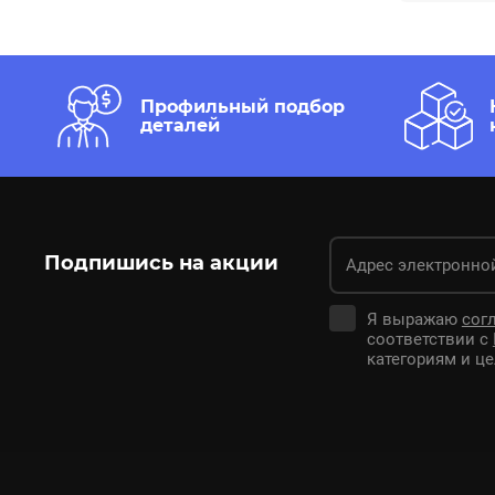
Профильный подбор
деталей
Подпишись на акции
Я выражаю
сог
соответствии с
категориям и це