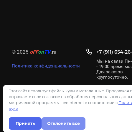
© 2025
oFF
on
TV
.ru
+7 (911) 654-26-
Мы на связи Пн-В
Политика конфиденциальности
- 19:00 время мо
Для заказов
круглосуточно.
Этот сайт использует файлы куки и метаданные. Продолжая 
выражаете свое согласие на обработку персональных данны
метрической программы LiveInternet в соответствии с
Полит
куки
Главная
О компании
Информация
Контакты
Принять
Отклонить все