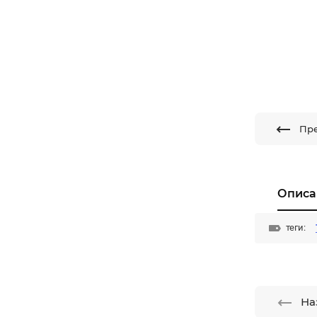
Пр
Описа
теги:
На