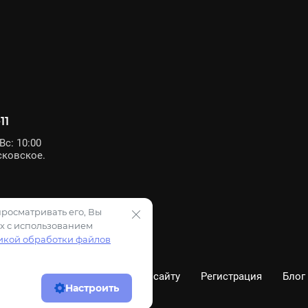
11
с: 10:00
сковское.
просматривать его, Вы
х с использованием
икой обработки файлов
Напишите нам
Поиск по сайту
Регистрация
Блог
Настроить