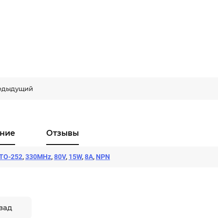
едыдущий
ние
Отзывы
TO-252
,
330MHz
,
80V
,
15W
,
8A
,
NPN
зад