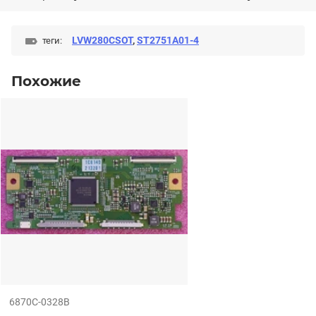
LVW280CSOT
,
ST2751A01-4
теги:
Похожие
6870С-0328B