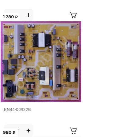
1 280
₽
BN44-00932B
980
₽