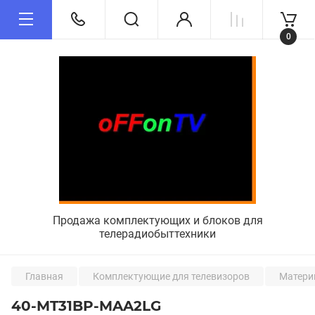
0
Продажа комплектующих и блоков для
телерадиобыттехники
Главная
Комплектующие для телевизоров
Матери
40-MT31BP-MAA2LG