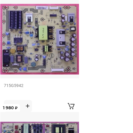
715G5942
1 980
₽