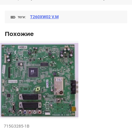
T260XW02 V.M
теги:
Похожие
715G3285-1B