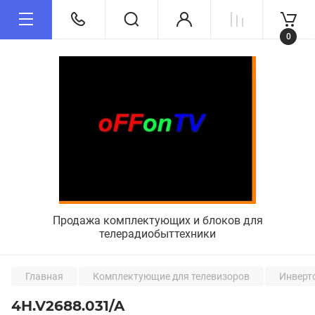
0
Продажа комплектующих и блоков для
телерадиобыттехники
Главная
Комплектующие для телевизоров
Инверт
4H.V2688.031/A