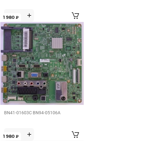
1 980
₽
BN41-01603C BN94-05106A
1 980
₽