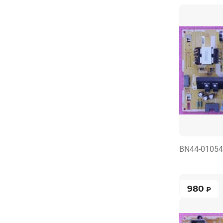
BN44-0105
980
₽