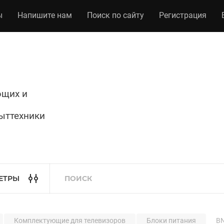
ы
Напишите нам
Поиск по сайту
Регистрация
ющих и
ыттехники
ЕТРЫ
Комплектующие для телевизоров
Блоки питания
BN