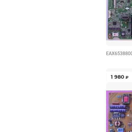
EAX653880
1 980
₽