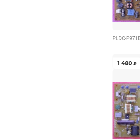
PLDC-P971
1 480
₽