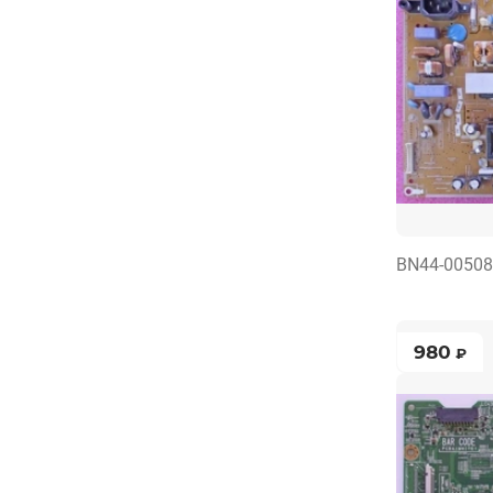
BN44-0050
980
₽