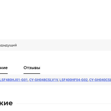
едыдущий
ние
Отзывы
LSF480HJ01-G01
,
CY-GH048CSLV1V
,
LSF400HF04-G02
,
CY-GH040CS
жие