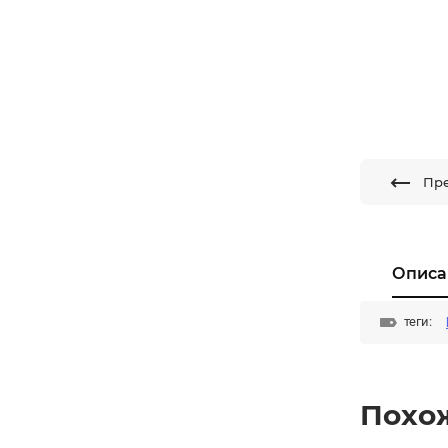
Пр
Описа
теги:
Похо