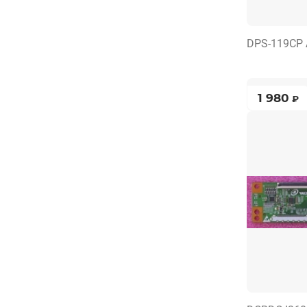
DPS-119CP 
1 980
₽