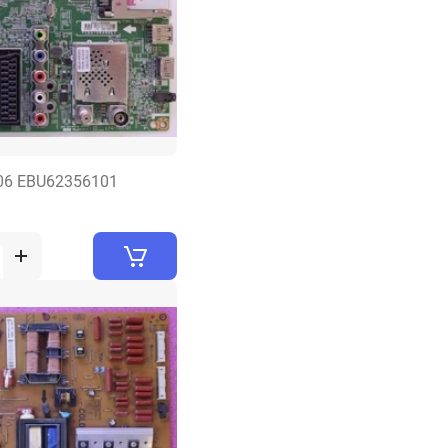
06 EBU62356101