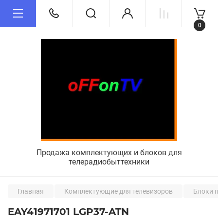
0
Продажа комплектующих и блоков для
телерадиобыттехники
Главная
Комплектующие для телевизоров
Блоки 
EAY41971701 LGP37-ATN