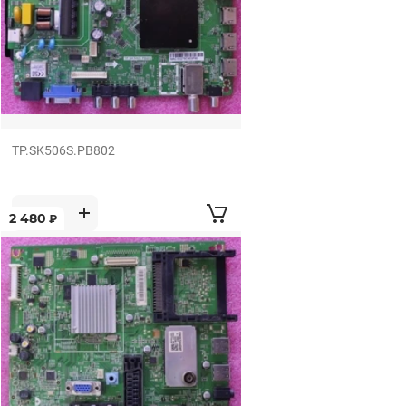
TP.SK506S.PB802
2 480
₽