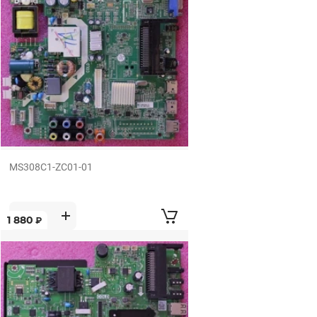
MS308C1-ZC01-01
1 880
₽