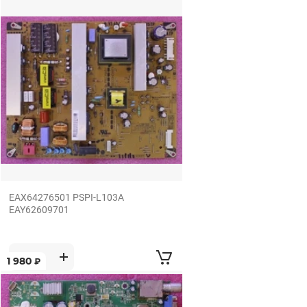
EAX64276501 PSPI-L103A
EAY62609701
1 980
₽