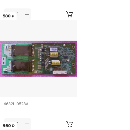
580
₽
6632L-0528A
980
₽